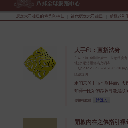
廣定大司徒巴的傳承與轉世
當代廣定大司徒巴
積極的和
|
|
大手印：直指法身
主法上師: 金剛持第十二世慈尊廣
地點: 尼泊爾德噶光明寺
日期: 2026/05/08 - 2026/05/28 (yy
隱藏說明
本開示係上師金剛持廣定大
翻譯一開始的錄製可能是頻
請登入
需授權收聽,
開啟內在之佛指引禪