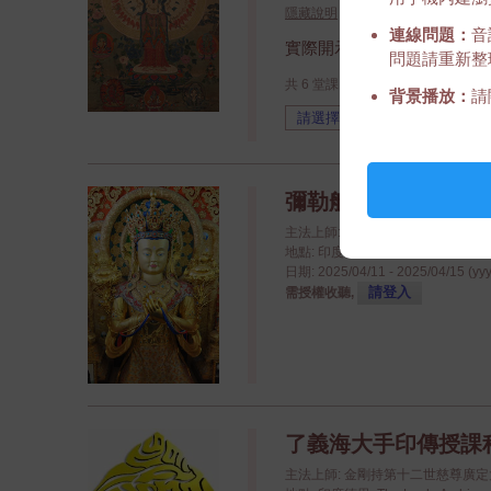
隱藏說明
連線問題：
音
實際開示日期可能不準確。
問題請重新整
共 6 堂課，不一定每一堂都有錄音
背景播放：
請
彌勒般若波羅密多教授 - 
主法上師: 金剛持第十二世慈尊廣
地點: 印度德里: The Leela Ambience
日期: 2025/04/11 - 2025/04/15 (yy
請登入
需授權收聽,
了義海大手印傳授課程 - 
主法上師: 金剛持第十二世慈尊廣