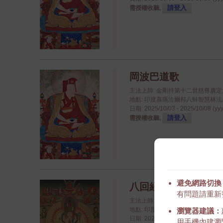
請登入
需授權收聽,
岡波巴道歌
主法上師: 金剛持第十二世慈尊廣
地點: 印度喜瑪洽爾邦八蚌智慧林法座八蚌學院
日期: 2025/10/03 - 2025/10/08 (yy
請登入
需授權收聽,
避免網路切換
八回紐涅閉關 2025
有問題請重新
主法上師: 八蚌智慧林資深喇嘛
地點: 印度喜瑪洽爾邦八蚌智慧林法座八蚌學院
瀏覽器建議：
日期: 2025/04/20 - 2025/04/21 (yy
用手機內建瀏覽