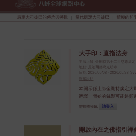
廣定大司徒巴的傳承與轉世
當代廣定大司徒巴
積極的和
|
|
大手印：直指法身
主法上師: 金剛持第十二世慈尊廣
地點: 尼泊爾德噶光明寺
日期: 2026/05/08 - 2026/05/28 (yy
隱藏說明
本開示係上師金剛持廣定大
翻譯一開始的錄製可能是頻
請登入
需授權收聽,
開啟內在之佛指引禪