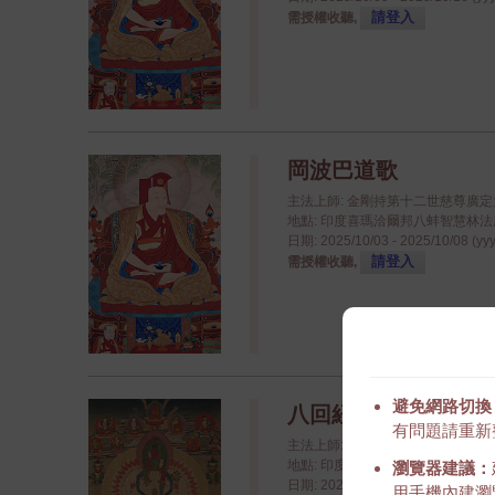
請登入
需授權收聽,
岡波巴道歌
主法上師: 金剛持第十二世慈尊廣
地點: 印度喜瑪洽爾邦八蚌智慧林法座八蚌學院
日期: 2025/10/03 - 2025/10/08 (yy
請登入
需授權收聽,
避免網路切換
八回紐涅閉關 2025
有問題請重新
主法上師: 八蚌智慧林資深喇嘛
地點: 印度喜瑪洽爾邦八蚌智慧林法座八蚌學院
瀏覽器建議：
日期: 2025/04/20 - 2025/04/21 (yy
用手機內建瀏覽