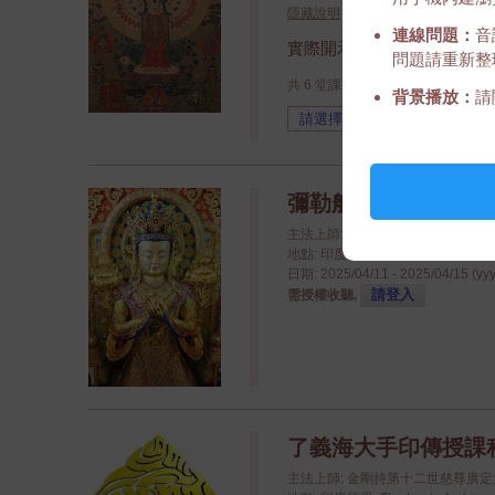
隱藏說明
連線問題：
音
實際開示日期可能不準確。
問題請重新整
共 6 堂課，不一定每一堂都有錄音
背景播放：
請
彌勒般若波羅密多教授 - 
主法上師: 金剛持第十二世慈尊廣
地點: 印度德里: The Leela Ambience
日期: 2025/04/11 - 2025/04/15 (yy
請登入
需授權收聽,
了義海大手印傳授課程 - 
主法上師: 金剛持第十二世慈尊廣