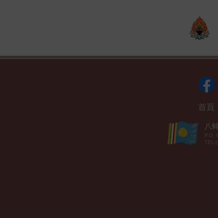
首頁
八蚌智
P.O. 
TEL:(