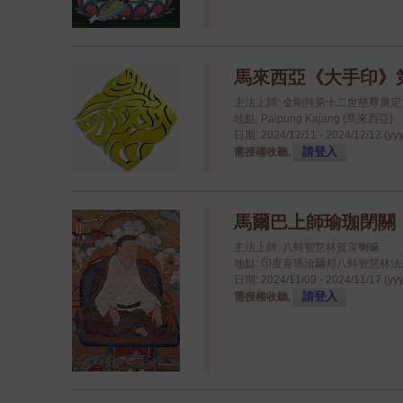
馬來西亞《大手印》
主法上師: 金剛持第十二世慈尊廣
地點: Palpung Kajang (馬來西亞)
日期: 2024/12/11 - 2024/12/12 (yy
請登入
需授權收聽,
馬爾巴上師瑜珈閉關
主法上師: 八蚌智慧林資深喇嘛
地點: 印度喜瑪洽爾邦八蚌智慧林法座八蚌學院
日期: 2024/11/09 - 2024/11/17 (yy
請登入
需授權收聽,