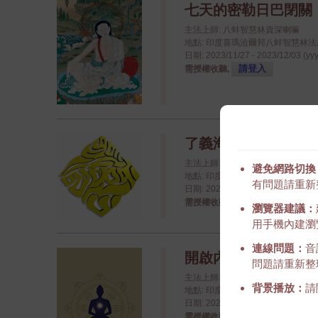
七天的密勒日巴閉關
主法上師: 八蚌智慧林資深喇嘛
地點: 印度喜瑪洽爾邦八蚌智慧林法座八蚌學院
日期: 2023/11/27 - 2023/12/03 (yy
請登入
需授權收聽,
了義海大手印傳授課程 - 
主法上師: 金剛持第十二世慈尊廣
避免網路切換
地點: 印度德里: The Leela Ambience
有問題請重新
日期: 2024/04/01 - 2024/04/07 (yy
請登入
需授權收聽,
瀏覽器建議：
用手機內建瀏覽
連線問題：
音
開啟內在之佛 - 第 2 年
問題請重新整
主法上師: 崇敬的詠給明就仁波
背景播放：
請
地點: 印度喜瑪洽爾邦八蚌智慧林法座八蚌學院
日期: 2024/03/22 - 2024/03/25 (yy
請登入
需授權收聽,