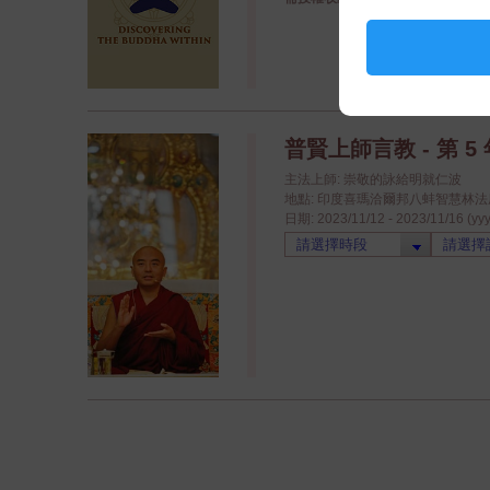
普賢上師言教 - 第 5 年
主法上師: 崇敬的詠給明就仁波
地點: 印度喜瑪洽爾邦八蚌智慧林法座八蚌學院
日期: 2023/11/12 - 2023/11/16 (yy