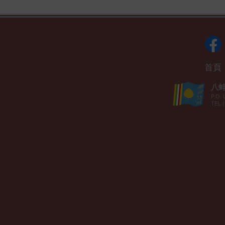
首頁
八蚌智
P.O. 
TEL:(