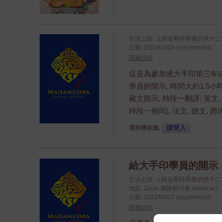
主法上師: 上師金剛持尊勝的第十
日期: 2022/04/03 (yyyy/mm/dd)
隱藏說明
這是為參加過大手印第三年
學員的開示, 時間大約1.5
藏文開示, 時段一翻譯: 英文,
時段一相同), 法文, 德文, 
請登入
需授權收聽,
給大手印學員的開示 
主法上師: 上師金剛持尊勝的第十
地點: Zoom 網路研討會 (webinar)
日期: 2022/04/03 (yyyy/mm/dd)
隱藏說明