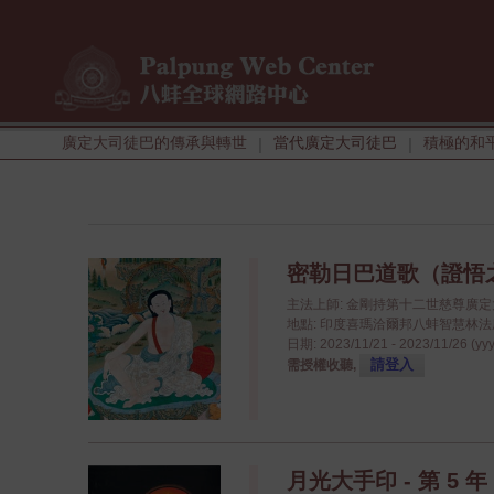
廣定大司徒巴的傳承與轉世
當代廣定大司徒巴
積極的和
|
|
密勒日巴道歌（證悟
主法上師: 金剛持第十二世慈尊廣
地點: 印度喜瑪洽爾邦八蚌智慧林法座八蚌學院
日期: 2023/11/21 - 2023/11/26 (yy
請登入
需授權收聽,
月光大手印 - 第 5 年 