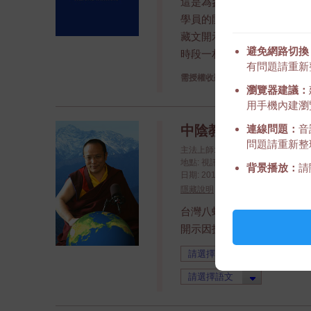
這是為參加過大手印第三年
學員的開示, 時間大約1.5
藏文開示, 時段一翻譯: 英文,
避免網路切換
時段一相同), 法文, 德文, 
有問題請重新
請登入
需授權收聽,
瀏覽器建議：
用手機內建瀏覽
連線問題：
音
中陰教法 2012年10
問題請重新整
主法上師: 上師金剛持尊勝的第十
地點: 視訊開示
背景播放：
請
日期: 2012/10/20 - 2012/10/21 (yy
隱藏說明
台灣八蚌智慧林請法, 仁波切以
開示因技術問題, 部分中文