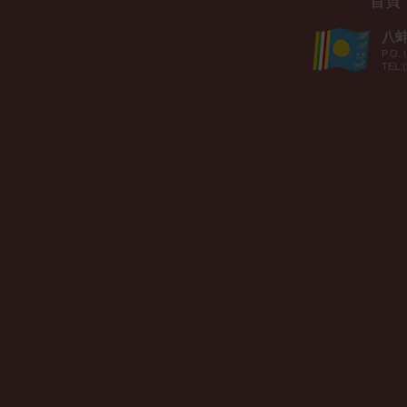
首頁
八蚌智
P.O. 
TEL:(