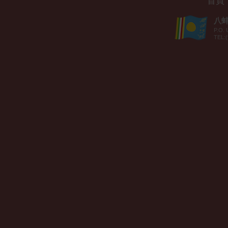
首頁
八蚌智
P.O. 
TEL:(