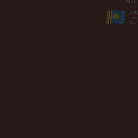
首頁
八蚌智
P.O. 
TEL:(