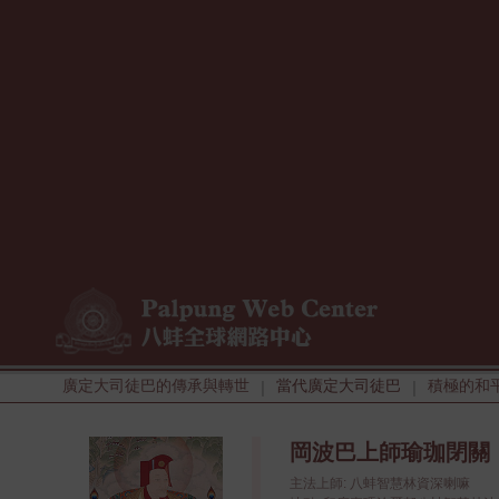
廣定大司徒巴的傳承與轉世
當代廣定大司徒巴
積極的和
|
|
岡波巴上師瑜珈閉關
主法上師: 八蚌智慧林資深喇嘛