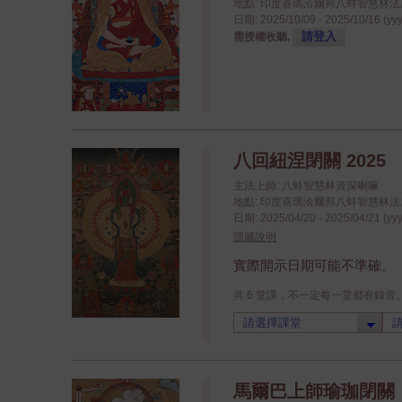
地點: 印度喜瑪洽爾邦八蚌智慧林法座八蚌學院
日期: 2025/10/09 - 2025/10/16 (yy
請登入
需授權收聽,
八回紐涅閉關 2025
主法上師: 八蚌智慧林資深喇嘛
地點: 印度喜瑪洽爾邦八蚌智慧林法座八蚌學院
日期: 2025/04/20 - 2025/04/21 (yy
隱藏說明
實際開示日期可能不準確。
共 6 堂課，不一定每一堂都有錄音
馬爾巴上師瑜珈閉關