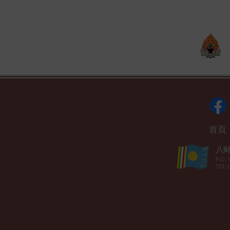
首頁
八蚌智
P.O. 
TEL:(