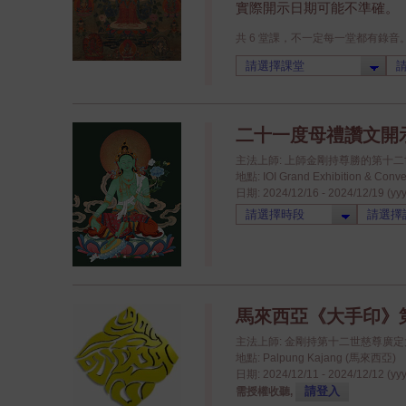
實際開示日期可能不準確。
共 6 堂課，不一定每一堂都有錄音
二十一度母禮讚文開
主法上師: 上師金剛持尊勝的第十
地點: IOI Grand Exhibition & 
日期: 2024/12/16 - 2024/12/19 (yy
馬來西亞《大手印》
主法上師: 金剛持第十二世慈尊廣
地點: Palpung Kajang (馬來西亞)
日期: 2024/12/11 - 2024/12/12 (yy
請登入
需授權收聽,