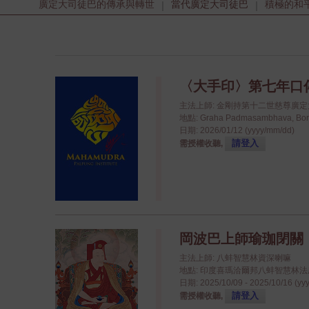
廣定大司徒巴的傳承與轉世
當代廣定大司徒巴
積極的和
|
|
〈大手印〉第七年口
主法上師: 金剛持第十二世慈尊廣
地點: Graha Padmasambhava, Bo
日期: 2026/01/12 (yyyy/mm/dd)
請登入
需授權收聽,
岡波巴上師瑜珈閉關
主法上師: 八蚌智慧林資深喇嘛
地點: 印度喜瑪洽爾邦八蚌智慧林法座八蚌學院
日期: 2025/10/09 - 2025/10/16 (yy
請登入
需授權收聽,