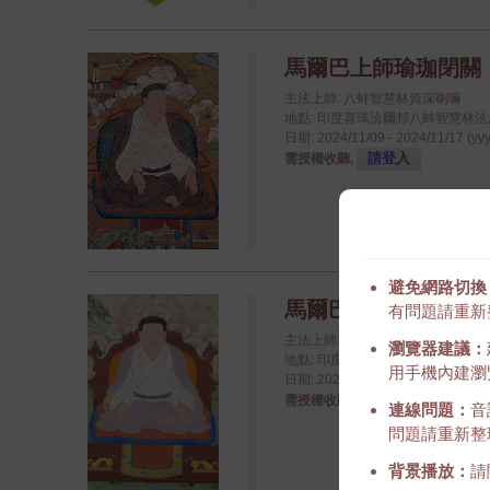
馬爾巴上師瑜珈閉關
主法上師: 八蚌智慧林資深喇嘛
地點: 印度喜瑪洽爾邦八蚌智慧林法座八蚌學院
日期: 2024/11/09 - 2024/11/17 (yy
請登入
需授權收聽,
避免網路切換
馬爾巴之道歌
有問題請重新
主法上師: 金剛持第十二世慈尊廣
瀏覽器建議：
地點: 印度喜瑪洽爾邦八蚌智慧林法座八蚌學院
用手機內建瀏覽
日期: 2024/11/04 - 2024/11/09 (yy
請登入
需授權收聽,
連線問題：
音
問題請重新整
背景播放：
請