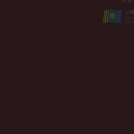
首頁
八蚌智
P.O. 
TEL:(