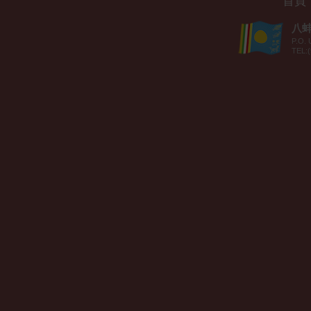
首頁
八蚌智
P.O. 
TEL:(