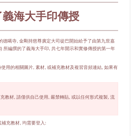
的了義海大手印傳授
迦耶的德噶寺, 金剛持慈尊廣定大司徒巴開始給予了由第九世嘉
603) 所編撰的了義海大手印, 共七年開示和實修傳授的第一年
用的相關圖片, 素材, 或補充教材及複習音頻連結, 如果有
充教材, 請僅供自己使用, 嚴禁轉貼, 或以任何形式複製, 流
或補充教材, 均需要登入: