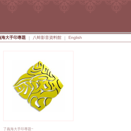
義海大手印專題
八蚌影音資料館
English
|
|
了義海大手印專題~