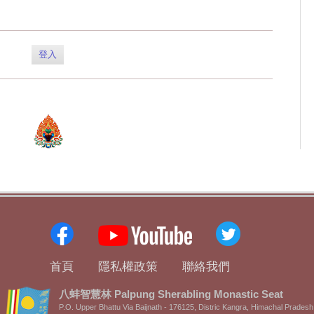
登入
首頁
隱私權政策
聯絡我們
八蚌智慧林 Palpung Sherabling Monastic Seat
P.O. Upper Bhattu Via Baijnath - 176125, Distric Kangra, Himachal Pradesh