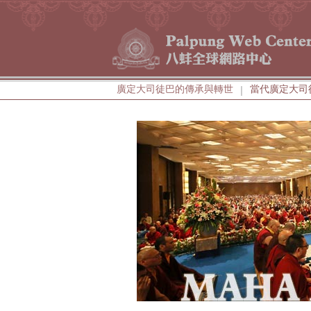
廣定大司徒巴的傳承與轉世
當代廣定大司
|