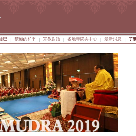
徒巴
積極的和平
宗教對話
各地寺院與中心
最新消息
了
|
|
|
|
|